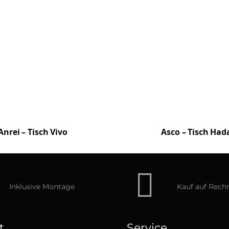
Anrei – Tisch Vivo
Asco – Tisch Had
Inklusive Montage
Kauf auf Rec
t
Service