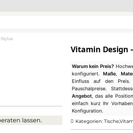
 Stylus
Vitamin Design –
Warum kein Preis?
Hochwer
konfiguriert.
Maße
,
Mater
Einfluss auf den Preis
Pauschalpreise. Stattde
Angebot
, das alle Positio
einfach kurz Ihr Vorhaben
Konfiguration.
eraten lassen.
Kategorien:
Tische
,
Vitam