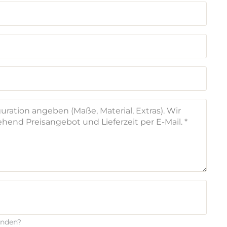
enden?