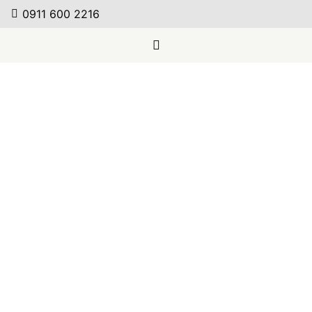
0911 600 2216
Casamilano – Bett
Casamilano – Sessel
Pillopipe
Arne
Weiterlesen
Weiterlesen
Casamilano – Sessel
Casamilano – Sessel
Arne
Big XL
Weiterlesen
Weiterlesen
Casamilano – Sessel
Casamilano – Sessel
Elton
Liz