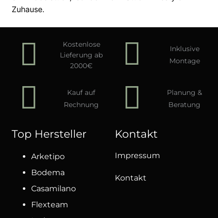
Zuhause.
Kostenlose
Inklusive
Lieferung ab
Montage
2000€
Kauf auf
Planung &
Rechnung
Beratung
Top Hersteller
Kontakt
Impressum
Arketipo
Bodema
Kontakt
Casamilano
Flexteam