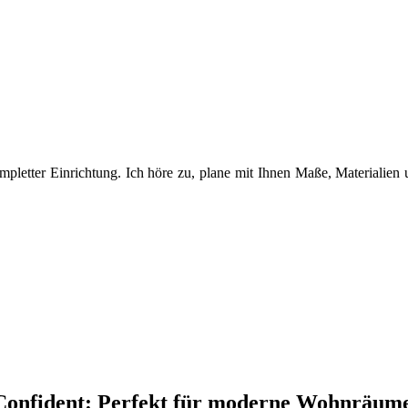
etter Einrichtung. Ich höre zu, plane mit Ihnen Maße, Materialien u
a Confident: Perfekt für moderne Wohnräum