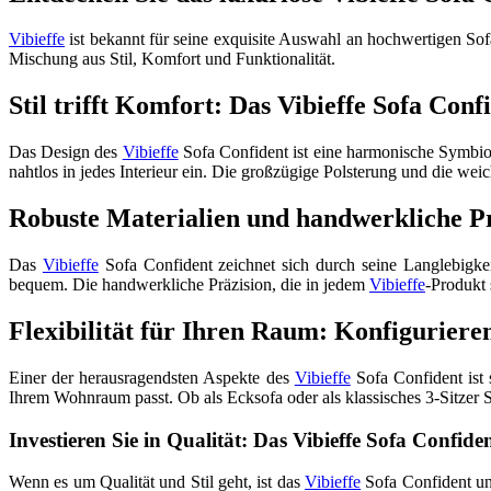
Vibieffe
ist bekannt für seine exquisite Auswahl an hochwertigen So
Mischung aus Stil, Komfort und Funktionalität.
Stil trifft Komfort: Das Vibieffe Sofa Con
Das Design des
Vibieffe
Sofa Confident ist eine harmonische Symbiose
nahtlos in jedes Interieur ein. Die großzügige Polsterung und die wei
Robuste Materialien und handwerkliche Prä
Das
Vibieffe
Sofa Confident zeichnet sich durch seine Langlebigkei
bequem. Die handwerkliche Präzision, die in jedem
Vibieffe
-Produkt 
Flexibilität für Ihren Raum: Konfiguriere
Einer der herausragendsten Aspekte des
Vibieffe
Sofa Confident ist 
Ihrem Wohnraum passt. Ob als Ecksofa oder als klassisches 3-Sitzer S
Investieren Sie in Qualität: Das Vibieffe Sofa Confiden
Wenn es um Qualität und Stil geht, ist das
Vibieffe
Sofa Confident unü