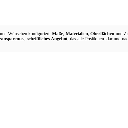
hren Wünschen konfiguriert.
Maße
,
Materialien
,
Oberflächen
und Zub
ransparentes
,
schriftliches Angebot
, das alle Positionen klar und na