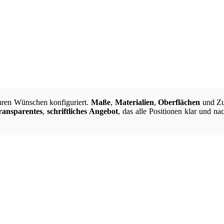
hren Wünschen konfiguriert.
Maße
,
Materialien
,
Oberflächen
und Zub
ransparentes
,
schriftliches Angebot
, das alle Positionen klar und na