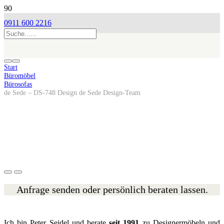
0911 600 2216
Start
Büromöbel
Bürosofas
de Sede – DS-748 Design de Sede Design-Team
Anfrage senden oder persönlich beraten lassen.
Ich bin Peter Seidel und berate
seit 1991
zu Designermöbeln und