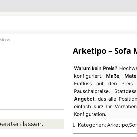
 Moss
Arketipo – Sofa
Warum kein Preis?
Hochwer
konfiguriert.
Maße
,
Mater
Einfluss auf den Preis
Pauschalpreise. Stattde
Angebot
, das alle Positio
einfach kurz Ihr Vorhaben
Konfiguration.
eraten lassen.
Kategorien:
Arketipo
,
Sof