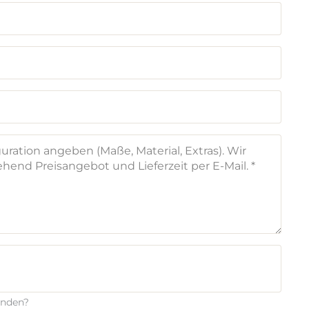
enden?