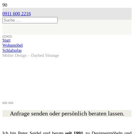
0911 600 2216
Start
Wohnmöbel
Schlafsofas
Möller Design – Daybed Slounge
Anfrage senden oder persönlich beraten lassen.
Ich bin Peter Seidel und berate
seit 1991
zu Designermöbeln und