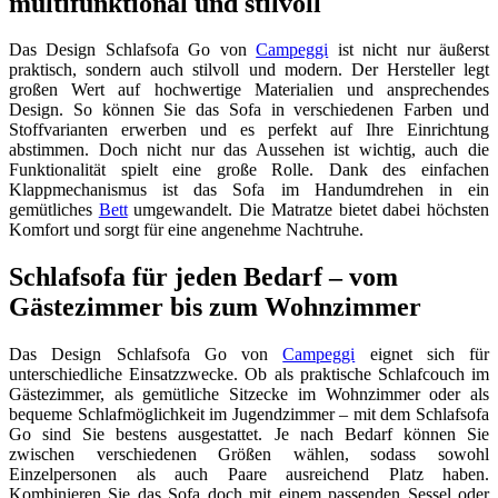
multifunktional und stilvoll
Das Design Schlafsofa Go von
Campeggi
ist nicht nur äußerst
praktisch, sondern auch stilvoll und modern. Der Hersteller legt
großen Wert auf hochwertige Materialien und ansprechendes
Design. So können Sie das Sofa in verschiedenen Farben und
Stoffvarianten erwerben und es perfekt auf Ihre Einrichtung
abstimmen. Doch nicht nur das Aussehen ist wichtig, auch die
Funktionalität spielt eine große Rolle. Dank des einfachen
Klappmechanismus ist das Sofa im Handumdrehen in ein
gemütliches
Bett
umgewandelt. Die Matratze bietet dabei höchsten
Komfort und sorgt für eine angenehme Nachtruhe.
Schlafsofa für jeden Bedarf – vom
Gästezimmer bis zum Wohnzimmer
Das Design Schlafsofa Go von
Campeggi
eignet sich für
unterschiedliche Einsatzzwecke. Ob als praktische Schlafcouch im
Gästezimmer, als gemütliche Sitzecke im Wohnzimmer oder als
bequeme Schlafmöglichkeit im Jugendzimmer – mit dem Schlafsofa
Go sind Sie bestens ausgestattet. Je nach Bedarf können Sie
zwischen verschiedenen Größen wählen, sodass sowohl
Einzelpersonen als auch Paare ausreichend Platz haben.
Kombinieren Sie das Sofa doch mit einem passenden Sessel oder