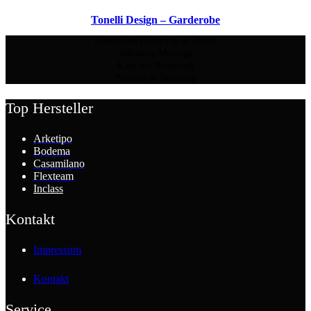
Tonelli Design – Garderobe
Kostenlose Lieferung ab 2000€
Inklusive Montage
Kauf auf Rechnung
Planung & Beratung
Top Hersteller
Arketipo
Bodema
Casamilano
Flexteam
Inclass
Kontakt
Impressum
Kontakt
Service