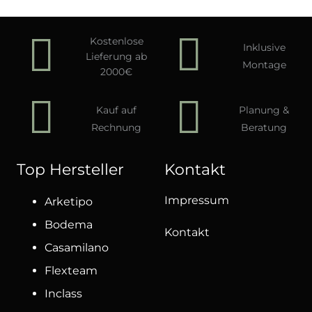
Kostenlose
Inklusive
Lieferung ab
Montage
2000€
Kauf auf
Planung &
Rechnung
Beratung
Top Hersteller
Kontakt
Impressum
Arketipo
Bodema
Kontakt
Casamilano
Flexteam
Inclass