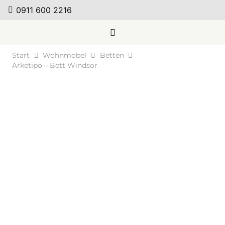
0911 600 2216
Start
Wohnmöbel
Betten
Arketipo – Bett Windsor