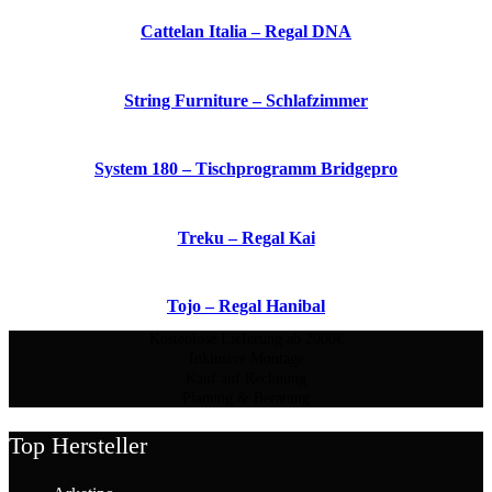
Cattelan Italia – Regal DNA
String Furniture – Schlafzimmer
System 180 – Tischprogramm Bridgepro
Treku – Regal Kai
Tojo – Regal Hanibal
Kostenlose Lieferung ab 2000€
Inklusive Montage
Kauf auf Rechnung
Planung & Beratung
Top Hersteller