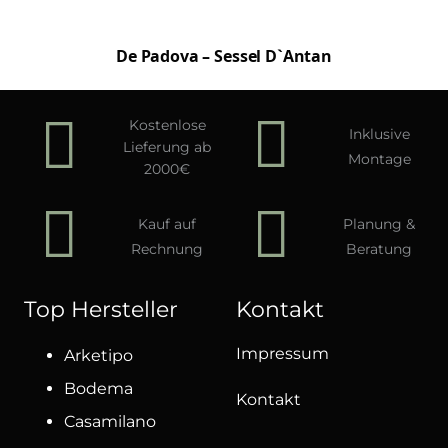
De Padova – Sessel D`Antan
Kostenlose
Inklusive
Lieferung ab
Montage
2000€
Kauf auf
Planung &
Rechnung
Beratung
Top Hersteller
Kontakt
Impressum
Arketipo
Bodema
Kontakt
Casamilano