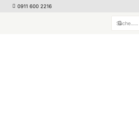
0911 600 2216
Mobitec – Stuhl Aura
Mo
Weiterlesen
Mobitec – Tischserie Mood
M
Weiterlesen
Mobitec Stuhl Enora
Mo