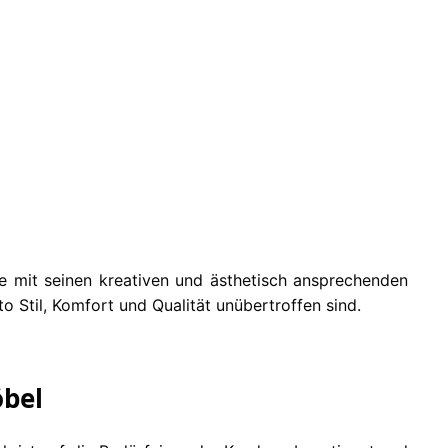
Weiterlesen
ob
Mobitec Stuhl Soft
Weiterlesen
ne mit seinen kreativen und ästhetisch ansprechenden
o Stil, Komfort und Qualität unübertroffen sind.
öbel