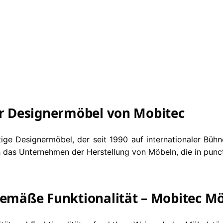
Weiterlesen
Weiterlesen
obitec Stuhl Pure
Mobitec Stuhl R
Weiterlesen
Weiterlesen
ter Designermöbel von Mobitec
tige Designermöbel, der seit 1990 auf internationaler Büh
ich das Unternehmen der Herstellung von Möbeln, die in punct
tgemäße Funktionalität – Mobitec M