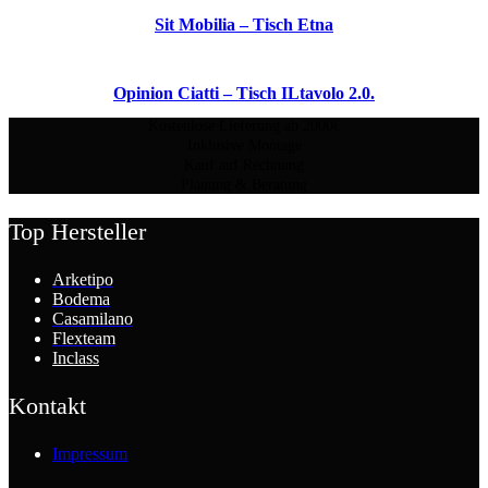
Sit Mobilia – Tisch Etna
Opinion Ciatti – Tisch ILtavolo 2.0.
Kostenlose Lieferung ab 2000€
Inklusive Montage
Kauf auf Rechnung
Planung & Beratung
Top Hersteller
Arketipo
Bodema
Casamilano
Flexteam
Inclass
Kontakt
Impressum